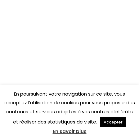
COENA FRANCE
3, rue Toulouse Lautrec
31170 Tournefeuille
APP STORE
DigitalMenu
COENA
En poursuivant votre navigation sur ce site, vous
acceptez l’utilisation de cookies pour vous proposer des
contenus et services adaptés à vos centres d’intérêts
et réaliser des statistiques de visite.
Accepter
(C)Copyright 2026 - COENA
En savoir plus