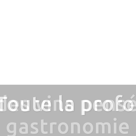
fondeur de vo
iPad