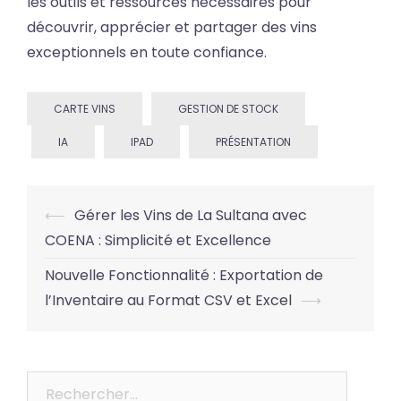
les outils et ressources nécessaires pour
découvrir, apprécier et partager des vins
exceptionnels en toute confiance.
CARTE VINS
GESTION DE STOCK
IA
IPAD
PRÉSENTATION
Post
⟵
Gérer les Vins de La Sultana avec
navigation
COENA : Simplicité et Excellence
Nouvelle Fonctionnalité : Exportation de
l’Inventaire au Format CSV et Excel
⟶
Rechercher :