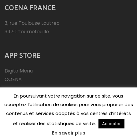
COENA FRANCE
3, rue Toulouse Lautrec
31170 Tournefeuille
APP STORE
DigitalMenu
COENA
En poursuivant votre navigation sur ce site, vous
acceptez l’utilisation de cookies pour vous proposer des
contenus et services adaptés à vos centres d’intérêts
et réaliser des statistiques de visite.
Accepter
(C)Copyright 2026 - COENA
En savoir plus