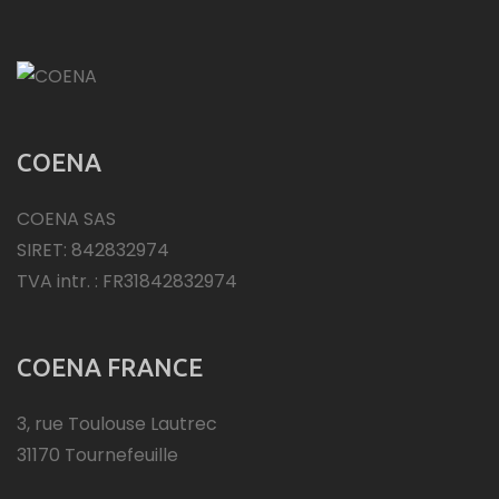
COENA
COENA SAS
SIRET: 842832974
TVA intr. : FR31842832974
COENA FRANCE
3, rue Toulouse Lautrec
31170 Tournefeuille