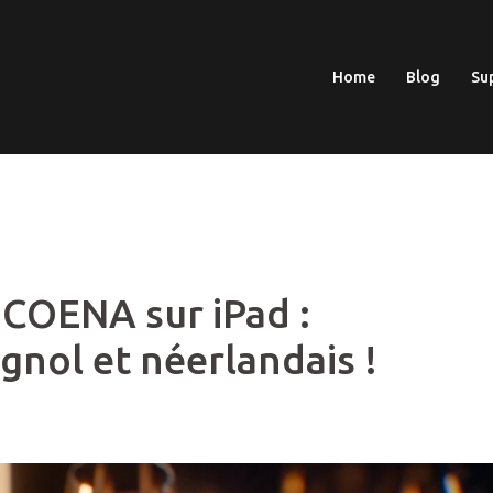
Home
Blog
Su
e COENA sur iPad :
nol et néerlandais !