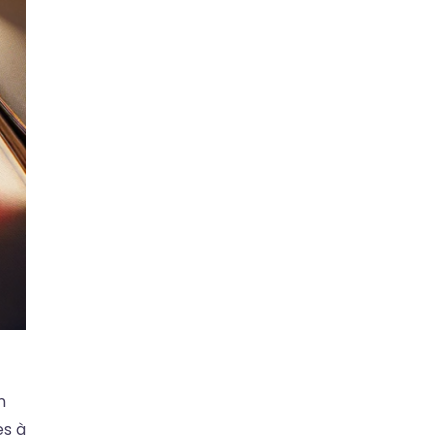
n
es à