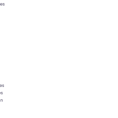
tes
es
es
on