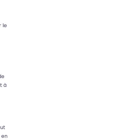
 le
de
t à
out
 en