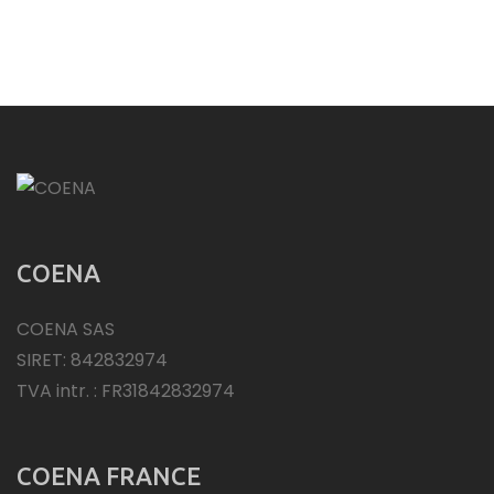
COENA
COENA SAS
SIRET: 842832974
TVA intr. : FR31842832974
COENA FRANCE