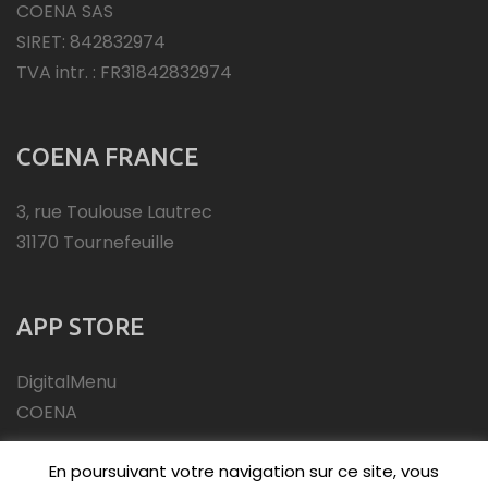
COENA SAS
SIRET: 842832974
TVA intr. : FR31842832974
COENA FRANCE
3, rue Toulouse Lautrec
31170 Tournefeuille
APP STORE
DigitalMenu
COENA
En poursuivant votre navigation sur ce site, vous