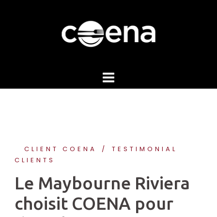
Skip
to
content
CLIENT COENA
TESTIMONIAL
CLIENTS
Le Maybourne Riviera
choisit COENA pour