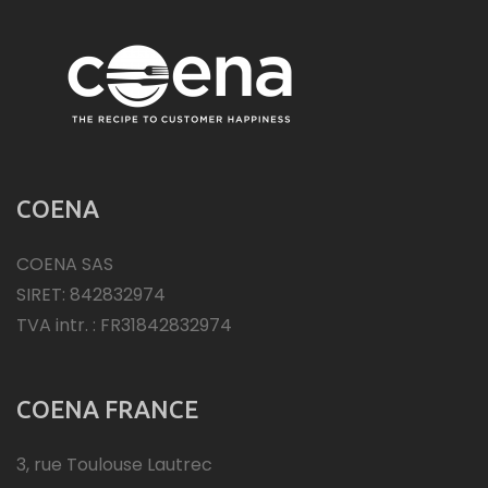
COENA
COENA SAS
SIRET: 842832974
TVA intr. : FR31842832974
COENA FRANCE
3, rue Toulouse Lautrec