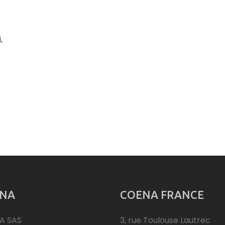
,
NA
COENA FRANCE
A SAS
3, rue Toulouse Lautrec