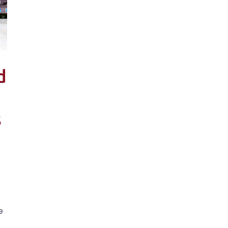
d
s
e