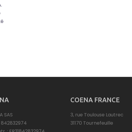
.
e
té
NA
COENA FRANCE
A SAS
3, rue Toulouse Lautrec
: 842832974
31170 Tournefeuille
ntr. : FR31842832974