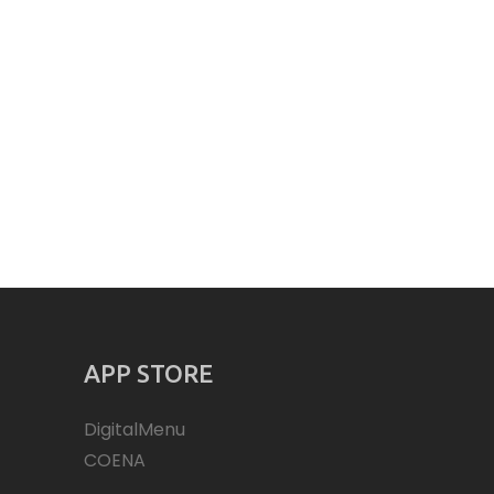
APP STORE
DigitalMenu
COENA