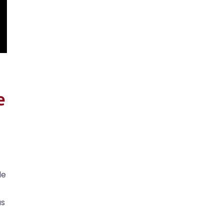
e
de
us