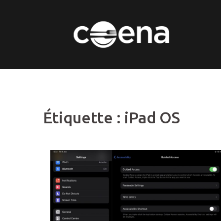
Skip
to
content
Étiquette :
iPad OS