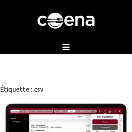
Skip
to
content
Étiquette :
csv