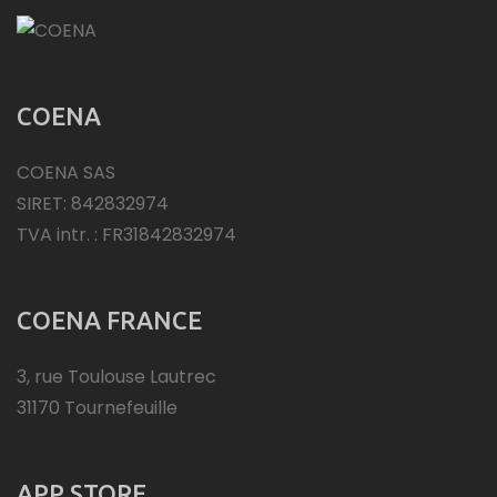
COENA
COENA SAS
SIRET: 842832974
TVA intr. : FR31842832974
COENA FRANCE
3, rue Toulouse Lautrec
31170 Tournefeuille
APP STORE