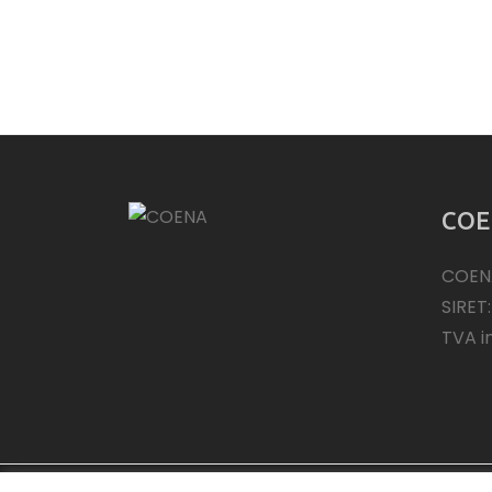
COE
COEN
SIRET
TVA i