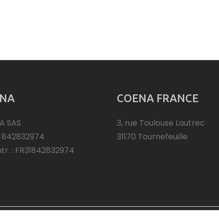
NA
COENA FRANCE
A SAS
3, rue Toulouse Lautrec
: 842832974
31170 Tournefeuille
ntr. : FR31842832974