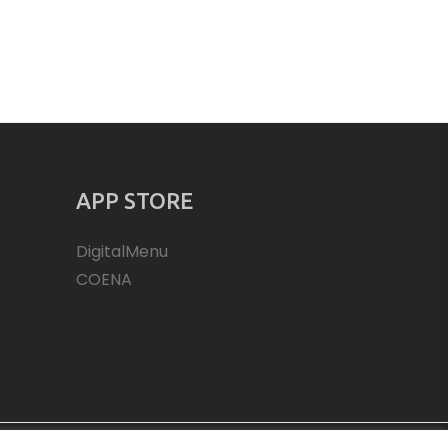
APP STORE
DigitalMenu
COENA