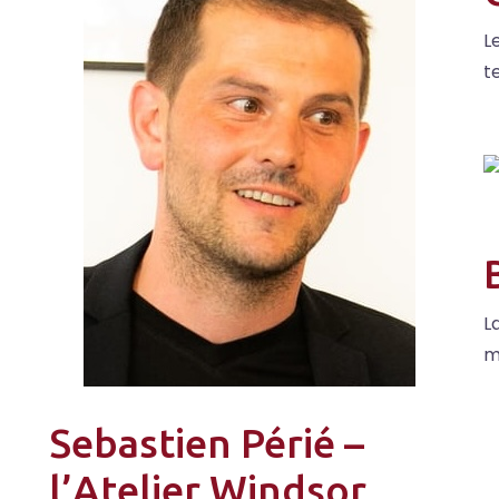
L
t
L
m
Sebastien Périé –
l’Atelier Windsor