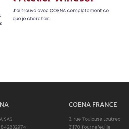
J’ai trouvé avec COENA complètement ce
s
que je cherchais.
is
NA
COENA FRANCE
A SAS
3, rue Toulouse Lautrec
: 842832974
31170 Tournefeuille