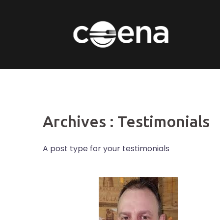
Skip
to
content
Archives :
Testimonials
A post type for your testimonials