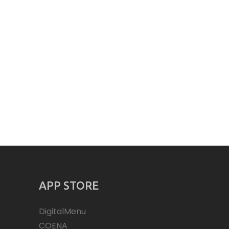
APP STORE
DigitalMenu
COENA