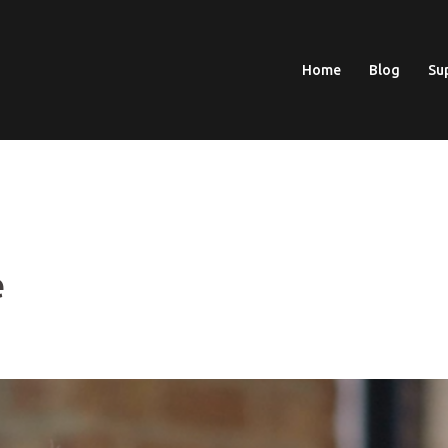
Home
Blog
Su
R
e