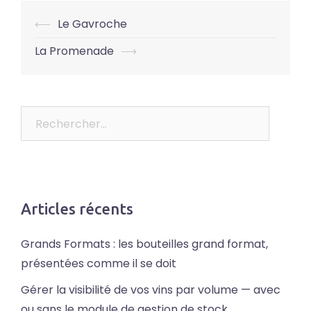
Post
⟵
Le Gavroche
navigation
La Promenade
⟶
Rechercher :
Articles récents
Grands Formats : les bouteilles grand format,
présentées comme il se doit
Gérer la visibilité de vos vins par volume — avec
ou sans le module de gestion de stock