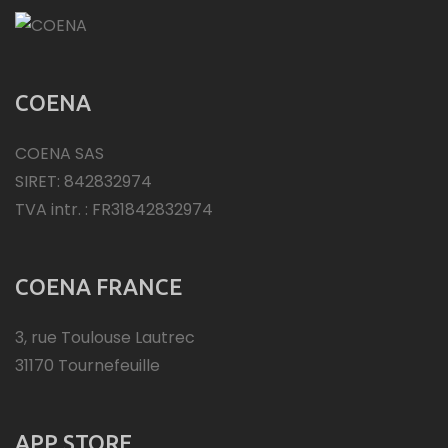
COENA
COENA SAS
SIRET: 842832974
TVA intr. : FR31842832974
COENA FRANCE
3, rue Toulouse Lautrec
31170 Tournefeuille
APP STORE