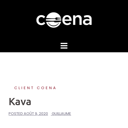
Skip
to
content
CLIENT COENA
Kava
POSTED
AOÛT 9, 2020
GUILLAUME