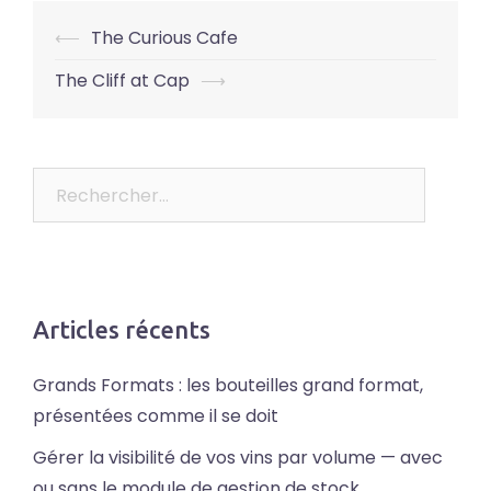
Post
⟵
The Curious Cafe
navigation
The Cliff at Cap
⟶
Rechercher :
Articles récents
Grands Formats : les bouteilles grand format,
présentées comme il se doit
Gérer la visibilité de vos vins par volume — avec
ou sans le module de gestion de stock