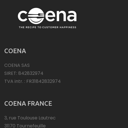
COENA
COENA SAS
SIRET: 842832974
TVA intr. : FR31842832974
COENA FRANCE
3, rue Toulouse Lautrec
31170 Tournefeuille