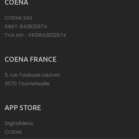
COENA
COENA SAS
SIRET: 842832974
TVA intr. : FR31842832974
COENA FRANCE
3, rue Toulouse Lautrec
31170 Tournefeuille
APP STORE
DigitalMenu
COENA