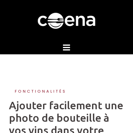
Skip
to
content
FONCTIONALITÉS
Ajouter facilement une
photo de bouteille à
vos vins dans votre