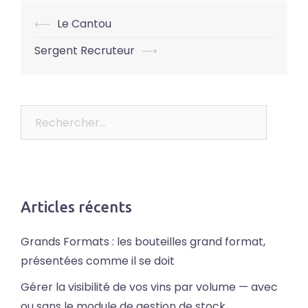
Post
⟵
Le Cantou
navigation
Sergent Recruteur
⟶
Rechercher :
Articles récents
Grands Formats : les bouteilles grand format,
présentées comme il se doit
Gérer la visibilité de vos vins par volume — avec
ou sans le module de gestion de stock