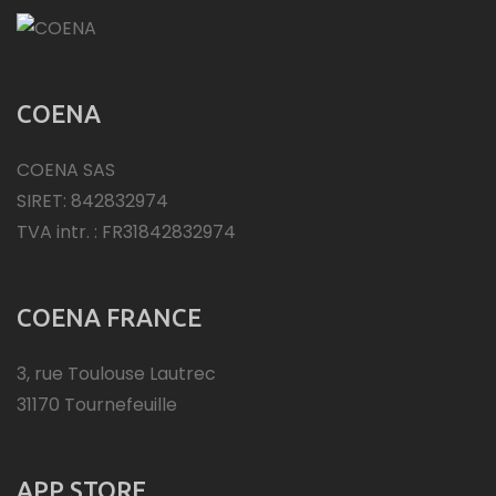
COENA
COENA SAS
SIRET: 842832974
TVA intr. : FR31842832974
COENA FRANCE
3, rue Toulouse Lautrec
31170 Tournefeuille
APP STORE