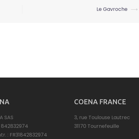
Le Gavroche
⟶
NA
COENA FRANCE
A SAS
3, rue Toulouse Lautrec
: 842832974
31170 Tournefeuille
ntr. : FR31842832974