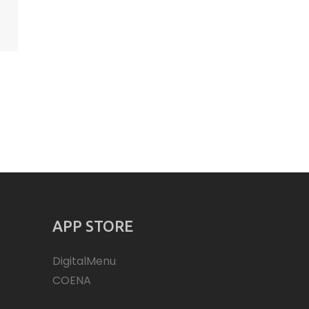
APP STORE
DigitalMenu
COENA