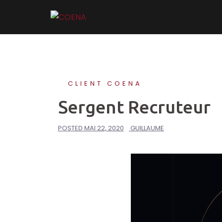
Skip
to
content
CLIENT COENA
Sergent Recruteur
POSTED
MAI 22, 2020
GUILLAUME