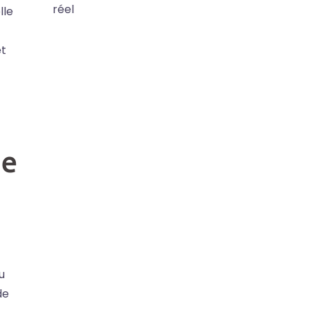
réel
lle
et
te
u
de