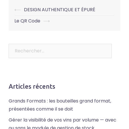
Post
⟵
DESIGN AUTHENTIQUE ET ÉPURÉ
navigation
Le QR Code
⟶
Rechercher :
Articles récents
Grands Formats : les bouteilles grand format,
présentées comme il se doit
Gérer la visibilité de vos vins par volume — avec
ou sans le module de gestion de stock