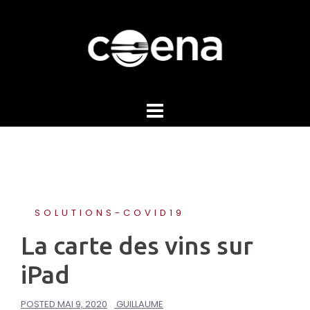
Skip
to
content
SOLUTIONS-COVID19
La carte des vins sur
iPad
POSTED
MAI 9, 2020
GUILLAUME