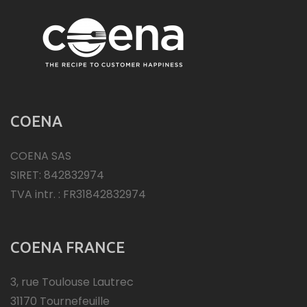
COENA
COENA SAS
SIRET: 842832974
TVA intr. : FR31842832974
COENA FRANCE
3, rue Toulouse Lautrec
31170 Tournefeuille