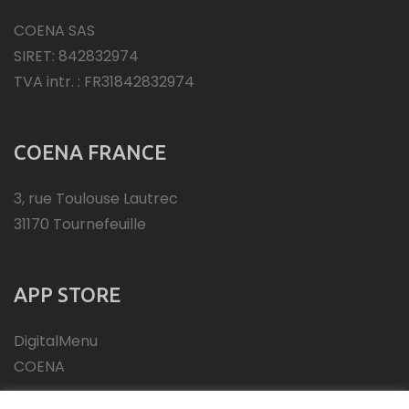
COENA SAS
SIRET: 842832974
TVA intr. : FR31842832974
COENA FRANCE
3, rue Toulouse Lautrec
31170 Tournefeuille
APP STORE
DigitalMenu
COENA