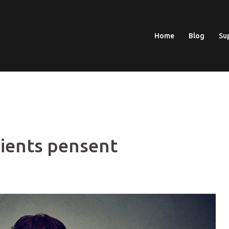
Home
Blog
Su
lients pensent