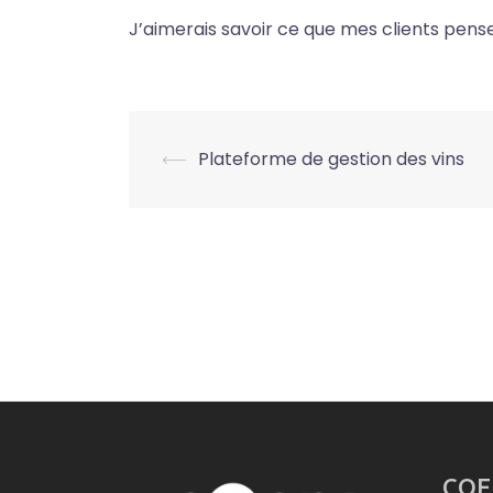
J’aimerais savoir ce que mes clients pense
Post
⟵
Plateforme de gestion des vins
navigation
COE