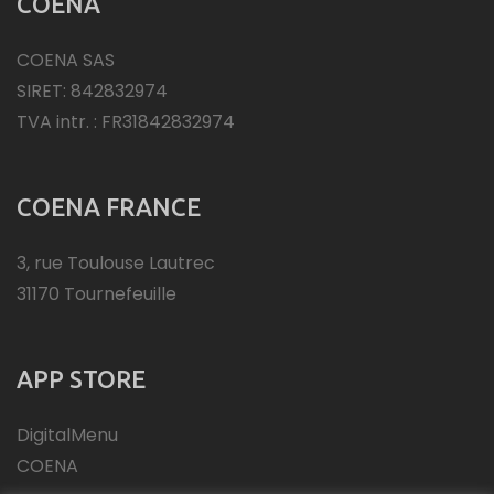
COENA
COENA SAS
SIRET: 842832974
TVA intr. : FR31842832974
COENA FRANCE
3, rue Toulouse Lautrec
31170 Tournefeuille
APP STORE
DigitalMenu
COENA