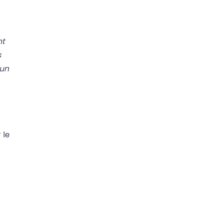
nt
s
 un
 le