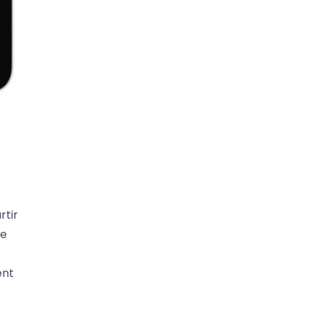
rtir
le
ent