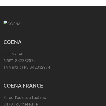
COENA
COENA SAS
SIRET: 842832974
TVA intr. : FR31842832974
COENA FRANCE
3, rue Toulouse Lautrec
31170 Tournefeuille